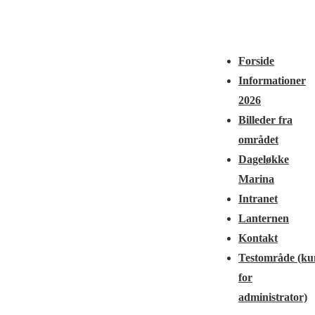
↓
Main
Hop
Navigation
Menu
til
Forside
hovedindhold
Informationer
2026
Billeder fra
området
Dageløkke
Marina
Intranet
Lanternen
Kontakt
Testområde (ku
for
administrator)